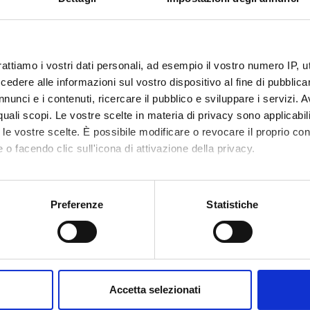
OFFERTE PROMO
rattiamo i vostri dati personali, ad esempio il vostro numero IP, 
fino al 31 Luglio 2026
dere alle informazioni sul vostro dispositivo al fine di pubblica
nunci e i contenuti, ricercare il pubblico e sviluppare i servizi. A
r quali scopi. Le vostre scelte in materia di privacy sono applicabi
Scopri le migliori offerte del momento su molti dei
to le vostre scelte. È possibile modificare o revocare il proprio 
prodotti del nostro catalogo, approfittane e risparmia
 o facendo clic sull'icona di attivazione della privacy.
sul budget.
mo anche:
Per maggiori informazioni sui nostri prodotti
 sulla tua posizione geografica, con un'approssimazione di qualc
registrati
sul sito.
Preferenze
Statistiche
itivo, scansionandolo attivamente alla ricerca di caratteristiche spe
aborati i tuoi dati personali e imposta le tue preferenze nella
s
→ SCOPRI LE OFFERTE
consenso in qualsiasi momento dalla Dichiarazione sui cookie.
nalizzare contenuti ed annunci, per fornire funzionalità dei socia
Accetta selezionati
inoltre informazioni sul modo in cui utilizzi il nostro sito con i n