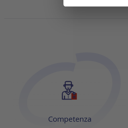
di analisi dei dati web, pubbl
che hanno raccolto dal tuo uti
Competenza