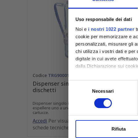
Uso responsabile dei dati
Noi e
i nostri 1022 partner
t
cookie per memorizzare e acce
personalizzati, misurare gli an
chi utilizza i vostri dati e pe
digitale in cui avete effettua
dalla Dichiarazione sui cookie
Codice
TRG90001
Con il tuo consenso, vorrem
Dispenser singolo per
Selezione
dischetti
raccogliere informazioni
Necessari
del
Identificare il tuo dispos
consenso
Dispenser singolo in plastica per
Approfondisci come vengono el
espellere uno a uno i dischetti dalle
cartucce.
modificare o ritirare il tuo 
Accedi
Per visualizzare prezzi e
schede tecniche
Utilizziamo i cookie per perso
Rifiuta
nostro traffico. Condividiamo 