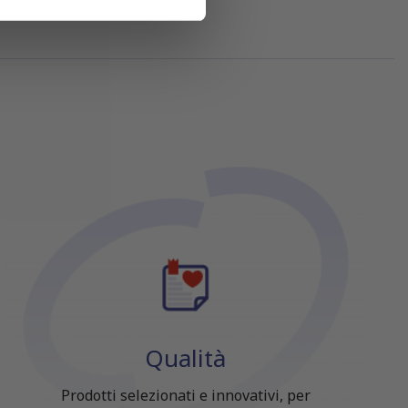
azioni che hai fornito loro o
Qualità
Prodotti selezionati e innovativi, per