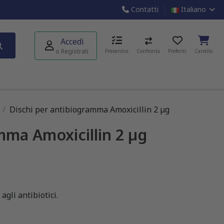
Contatti
Italiano
Accedi
o Registrati
Preventivi
Confronta
Preferiti
Carrello
Dischi per antibiogramma Amoxicillin 2 µg
mma Amoxicillin 2 µg
agli antibiotici.