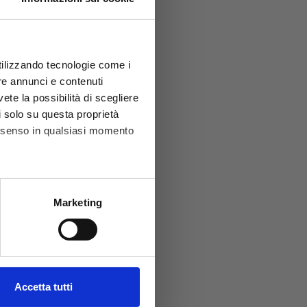
utilizzando tecnologie come i
re annunci e contenuti
vete la possibilità di scegliere
li solo su questa proprietà
consenso in qualsiasi momento
he metro,
Marketing
cifiche (impronte digitali).
ezione dettagli
. Puoi
l media e per analizzare il
Accetta tutti
ostri partner che si occupano