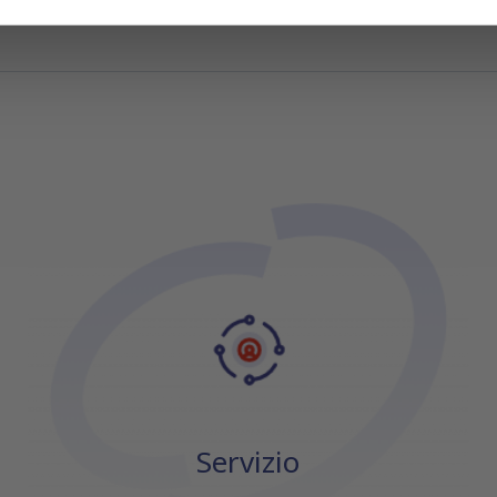
icità e social media, i quali potrebbero combinarle con altre inform
lizzo dei loro servizi.
Servizio