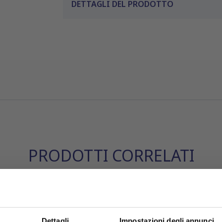
DETTAGLI DEL PRODOTTO
PRODOTTI CORRELATI
leta il tuo acquisto con questi articoli compatibili o acces
Dettagli
Impostazioni degli annunci