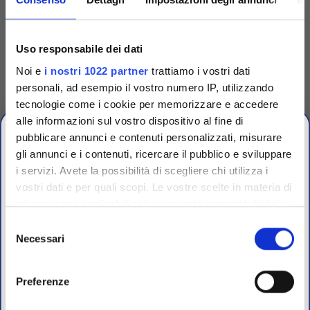
Codice
TRG90001
Uso responsabile dei dati
Dispenser singolo per
Noi e
i nostri 1022 partner
trattiamo i vostri dati
dischetti
personali, ad esempio il vostro numero IP, utilizzando
Dispenser singolo in plastica
tecnologie come i cookie per memorizzare e accedere
per espellere uno a uno i
dischetti dalle cartucce.
alle informazioni sul vostro dispositivo al fine di
Accedi
Per visualizzare
pubblicare annunci e contenuti personalizzati, misurare
prezzi e schede tecniche
gli annunci e i contenuti, ricercare il pubblico e sviluppare
i servizi. Avete la possibilità di scegliere chi utilizza i
vostri dati e per quali scopi. Le vostre scelte in materia di
CHIUSURA
privacy sono applicabili solo su questa proprietà digitale
ESTIVA
in cui avete effettuato le vostre scelte. È possibile
Selezione
modificare o revocare il proprio consenso in qualsiasi
Necessari
del
dal 10 al 23 Agosto 2026
momento dalla Dichiarazione sui cookie o facendo clic
consenso
sull'icona di attivazione della privacy.
Preferenze
I nostri uffici e il magazzino riapriranno il 24 Agosto.
Con il tuo consenso, vorremmo anche: