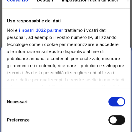
Codice
TRG90001
Uso responsabile dei dati
Dispenser singolo per
Noi e
i nostri 1022 partner
trattiamo i vostri dati
dischetti
personali, ad esempio il vostro numero IP, utilizzando
Dispenser singolo in plastica
tecnologie come i cookie per memorizzare e accedere
per espellere uno a uno i
dischetti dalle cartucce.
alle informazioni sul vostro dispositivo al fine di
Accedi
Per visualizzare
pubblicare annunci e contenuti personalizzati, misurare
prezzi e schede tecniche
gli annunci e i contenuti, ricercare il pubblico e sviluppare
i servizi. Avete la possibilità di scegliere chi utilizza i
OFFERTE PROMO
vostri dati e per quali scopi. Le vostre scelte in materia di
fino al 31 Luglio 2026
privacy sono applicabili solo su questa proprietà digitale
in cui avete effettuato le vostre scelte. È possibile
Selezione
modificare o revocare il proprio consenso in qualsiasi
Necessari
del
Scopri le migliori offerte del momento su molti dei
momento dalla Dichiarazione sui cookie o facendo clic
consenso
prodotti del nostro catalogo, approfittane e risparmia
sull'icona di attivazione della privacy.
sul budget.
Preferenze
Per maggiori informazioni sui nostri prodotti
Con il tuo consenso, vorremmo anche: