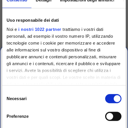
Codice
TRG90001
Uso responsabile dei dati
Dispenser singolo per
Noi e
i nostri 1022 partner
trattiamo i vostri dati
dischetti
personali, ad esempio il vostro numero IP, utilizzando
Dispenser singolo in plastica
tecnologie come i cookie per memorizzare e accedere
per espellere uno a uno i
dischetti dalle cartucce.
alle informazioni sul vostro dispositivo al fine di
Accedi
Per visualizzare
pubblicare annunci e contenuti personalizzati, misurare
prezzi e schede tecniche
gli annunci e i contenuti, ricercare il pubblico e sviluppare
i servizi. Avete la possibilità di scegliere chi utilizza i
vostri dati e per quali scopi. Le vostre scelte in materia di
CHIUSURA
privacy sono applicabili solo su questa proprietà digitale
ESTIVA
in cui avete effettuato le vostre scelte. È possibile
Selezione
modificare o revocare il proprio consenso in qualsiasi
Necessari
del
dal 10 al 23 Agosto 2026
momento dalla Dichiarazione sui cookie o facendo clic
consenso
sull'icona di attivazione della privacy.
Preferenze
I nostri uffici e il magazzino riapriranno il 24 Agosto.
Con il tuo consenso, vorremmo anche: