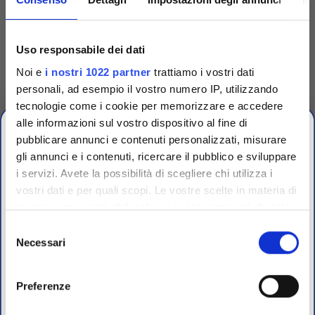
Codice
TRG90001
Uso responsabile dei dati
Dispenser singolo per
Noi e
i nostri 1022 partner
trattiamo i vostri dati
dischetti
personali, ad esempio il vostro numero IP, utilizzando
Dispenser singolo in plastica
tecnologie come i cookie per memorizzare e accedere
per espellere uno a uno i
dischetti dalle cartucce.
alle informazioni sul vostro dispositivo al fine di
Accedi
Per visualizzare
pubblicare annunci e contenuti personalizzati, misurare
prezzi e schede tecniche
gli annunci e i contenuti, ricercare il pubblico e sviluppare
i servizi. Avete la possibilità di scegliere chi utilizza i
OFFERTE PROMO
vostri dati e per quali scopi. Le vostre scelte in materia di
fino al 31 Luglio 2026
privacy sono applicabili solo su questa proprietà digitale
in cui avete effettuato le vostre scelte. È possibile
Selezione
modificare o revocare il proprio consenso in qualsiasi
Necessari
del
Scopri le migliori offerte del momento su molti dei
momento dalla Dichiarazione sui cookie o facendo clic
consenso
prodotti del nostro catalogo, approfittane e risparmia
sull'icona di attivazione della privacy.
sul budget.
Preferenze
Per maggiori informazioni sui nostri prodotti
Con il tuo consenso, vorremmo anche: