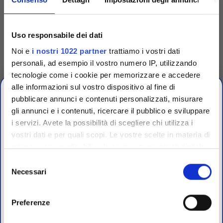
Codice
TRG90001
Uso responsabile dei dati
Dispenser singolo per
Noi e
i nostri 1022 partner
trattiamo i vostri dati
dischetti
personali, ad esempio il vostro numero IP, utilizzando
Dispenser singolo in plastica
tecnologie come i cookie per memorizzare e accedere
per espellere uno a uno i
dischetti dalle cartucce.
alle informazioni sul vostro dispositivo al fine di
Accedi
Per visualizzare
pubblicare annunci e contenuti personalizzati, misurare
prezzi e schede tecniche
gli annunci e i contenuti, ricercare il pubblico e sviluppare
i servizi. Avete la possibilità di scegliere chi utilizza i
OFFERTE PROMO
vostri dati e per quali scopi. Le vostre scelte in materia di
fino al 31 Luglio 2026
privacy sono applicabili solo su questa proprietà digitale
in cui avete effettuato le vostre scelte. È possibile
Selezione
modificare o revocare il proprio consenso in qualsiasi
Necessari
del
Scopri le migliori offerte del momento su molti dei
momento dalla Dichiarazione sui cookie o facendo clic
consenso
prodotti del nostro catalogo, approfittane e risparmia
sull'icona di attivazione della privacy.
sul budget.
Preferenze
Per maggiori informazioni sui nostri prodotti
Con il tuo consenso, vorremmo anche: