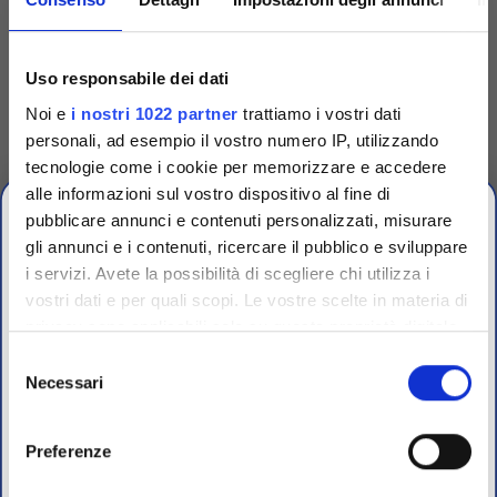
Codice
TRG90001
Uso responsabile dei dati
Dispenser singolo per
Noi e
i nostri 1022 partner
trattiamo i vostri dati
dischetti
personali, ad esempio il vostro numero IP, utilizzando
Dispenser singolo in plastica
tecnologie come i cookie per memorizzare e accedere
per espellere uno a uno i
dischetti dalle cartucce.
alle informazioni sul vostro dispositivo al fine di
Accedi
Per visualizzare
pubblicare annunci e contenuti personalizzati, misurare
prezzi e schede tecniche
gli annunci e i contenuti, ricercare il pubblico e sviluppare
i servizi. Avete la possibilità di scegliere chi utilizza i
vostri dati e per quali scopi. Le vostre scelte in materia di
CHIUSURA
privacy sono applicabili solo su questa proprietà digitale
ESTIVA
in cui avete effettuato le vostre scelte. È possibile
Selezione
modificare o revocare il proprio consenso in qualsiasi
Necessari
del
dal 10 al 23 Agosto 2026
momento dalla Dichiarazione sui cookie o facendo clic
consenso
sull'icona di attivazione della privacy.
Preferenze
I nostri uffici e il magazzino riapriranno il 24 Agosto.
Con il tuo consenso, vorremmo anche: