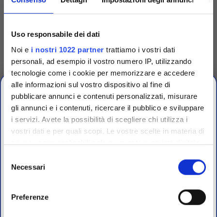
Codice
TRG90001
Uso responsabile dei dati
Dispenser singolo per
Noi e
i nostri 1022 partner
trattiamo i vostri dati
dischetti
personali, ad esempio il vostro numero IP, utilizzando
Dispenser singolo in plastica
tecnologie come i cookie per memorizzare e accedere
per espellere uno a uno i
dischetti dalle cartucce.
alle informazioni sul vostro dispositivo al fine di
Accedi
Per visualizzare
pubblicare annunci e contenuti personalizzati, misurare
prezzi e schede tecniche
gli annunci e i contenuti, ricercare il pubblico e sviluppare
i servizi. Avete la possibilità di scegliere chi utilizza i
OFFERTE PROMO
vostri dati e per quali scopi. Le vostre scelte in materia di
fino al 31 Luglio 2026
privacy sono applicabili solo su questa proprietà digitale
in cui avete effettuato le vostre scelte. È possibile
Selezione
modificare o revocare il proprio consenso in qualsiasi
Necessari
del
Scopri le migliori offerte del momento su molti dei
momento dalla Dichiarazione sui cookie o facendo clic
consenso
prodotti del nostro catalogo, approfittane e risparmia
sull'icona di attivazione della privacy.
sul budget.
Preferenze
Per maggiori informazioni sui nostri prodotti
Con il tuo consenso, vorremmo anche: