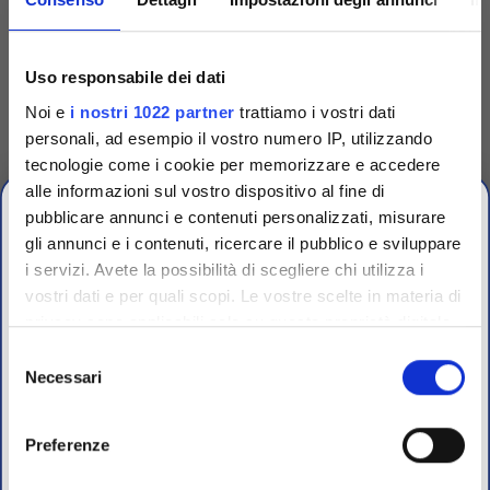
Codice
TRG90001
Uso responsabile dei dati
Dispenser singolo per
Noi e
i nostri 1022 partner
trattiamo i vostri dati
dischetti
personali, ad esempio il vostro numero IP, utilizzando
Dispenser singolo in plastica
tecnologie come i cookie per memorizzare e accedere
per espellere uno a uno i
dischetti dalle cartucce.
alle informazioni sul vostro dispositivo al fine di
Accedi
Per visualizzare
pubblicare annunci e contenuti personalizzati, misurare
prezzi e schede tecniche
gli annunci e i contenuti, ricercare il pubblico e sviluppare
i servizi. Avete la possibilità di scegliere chi utilizza i
vostri dati e per quali scopi. Le vostre scelte in materia di
CHIUSURA
privacy sono applicabili solo su questa proprietà digitale
ESTIVA
in cui avete effettuato le vostre scelte. È possibile
Selezione
modificare o revocare il proprio consenso in qualsiasi
Necessari
del
dal 10 al 23 Agosto 2026
momento dalla Dichiarazione sui cookie o facendo clic
consenso
sull'icona di attivazione della privacy.
Preferenze
I nostri uffici e il magazzino riapriranno il 24 Agosto.
Con il tuo consenso, vorremmo anche: