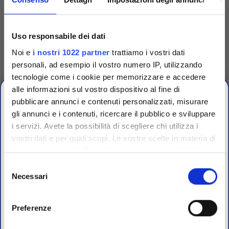
Codice
TRG90001
Uso responsabile dei dati
Dispenser singolo per
Noi e
i nostri 1022 partner
trattiamo i vostri dati
dischetti
personali, ad esempio il vostro numero IP, utilizzando
Dispenser singolo in plastica
tecnologie come i cookie per memorizzare e accedere
per espellere uno a uno i
dischetti dalle cartucce.
alle informazioni sul vostro dispositivo al fine di
Accedi
Per visualizzare
pubblicare annunci e contenuti personalizzati, misurare
prezzi e schede tecniche
gli annunci e i contenuti, ricercare il pubblico e sviluppare
i servizi. Avete la possibilità di scegliere chi utilizza i
OFFERTE PROMO
vostri dati e per quali scopi. Le vostre scelte in materia di
fino al 31 Luglio 2026
privacy sono applicabili solo su questa proprietà digitale
in cui avete effettuato le vostre scelte. È possibile
Selezione
modificare o revocare il proprio consenso in qualsiasi
Necessari
del
Scopri le migliori offerte del momento su molti dei
momento dalla Dichiarazione sui cookie o facendo clic
consenso
prodotti del nostro catalogo, approfittane e risparmia
sull'icona di attivazione della privacy.
sul budget.
Preferenze
Per maggiori informazioni sui nostri prodotti
Con il tuo consenso, vorremmo anche: