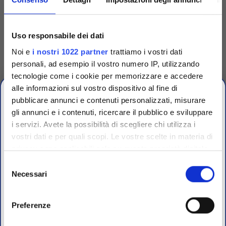
Codice
TRG90001
Uso responsabile dei dati
Dispenser singolo per
Noi e
i nostri 1022 partner
trattiamo i vostri dati
dischetti
personali, ad esempio il vostro numero IP, utilizzando
Dispenser singolo in plastica
tecnologie come i cookie per memorizzare e accedere
per espellere uno a uno i
dischetti dalle cartucce.
alle informazioni sul vostro dispositivo al fine di
Accedi
Per visualizzare
pubblicare annunci e contenuti personalizzati, misurare
prezzi e schede tecniche
gli annunci e i contenuti, ricercare il pubblico e sviluppare
i servizi. Avete la possibilità di scegliere chi utilizza i
OFFERTE PROMO
vostri dati e per quali scopi. Le vostre scelte in materia di
fino al 31 Luglio 2026
privacy sono applicabili solo su questa proprietà digitale
in cui avete effettuato le vostre scelte. È possibile
Selezione
modificare o revocare il proprio consenso in qualsiasi
Necessari
del
Scopri le migliori offerte del momento su molti dei
momento dalla Dichiarazione sui cookie o facendo clic
consenso
prodotti del nostro catalogo, approfittane e risparmia
sull'icona di attivazione della privacy.
sul budget.
Preferenze
Per maggiori informazioni sui nostri prodotti
Con il tuo consenso, vorremmo anche: