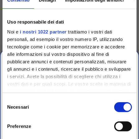
Codice
TRG90001
Uso responsabile dei dati
Dispenser singolo per
Noi e
i nostri 1022 partner
trattiamo i vostri dati
dischetti
personali, ad esempio il vostro numero IP, utilizzando
Dispenser singolo in plastica
tecnologie come i cookie per memorizzare e accedere
per espellere uno a uno i
dischetti dalle cartucce.
alle informazioni sul vostro dispositivo al fine di
Accedi
Per visualizzare
pubblicare annunci e contenuti personalizzati, misurare
prezzi e schede tecniche
gli annunci e i contenuti, ricercare il pubblico e sviluppare
i servizi. Avete la possibilità di scegliere chi utilizza i
vostri dati e per quali scopi. Le vostre scelte in materia di
CHIUSURA
privacy sono applicabili solo su questa proprietà digitale
ESTIVA
in cui avete effettuato le vostre scelte. È possibile
Selezione
modificare o revocare il proprio consenso in qualsiasi
Necessari
del
dal 10 al 23 Agosto 2026
momento dalla Dichiarazione sui cookie o facendo clic
consenso
sull'icona di attivazione della privacy.
Preferenze
I nostri uffici e il magazzino riapriranno il 24 Agosto.
Con il tuo consenso, vorremmo anche: