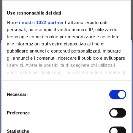
Dispenser per 6
cartucce dischi
Uso responsabile dei dati
antibiotici
Noi e
i nostri 1022 partner
trattiamo i vostri dati
Dispensatore per cartucce con
dischi antibiotici brand
personali, ad esempio il vostro numero IP, utilizzando
Biomaxima e compatibile
Oxoid.
tecnologie come i cookie per memorizzare e accedere
Accedi
Per visualizzare
alle informazioni sul vostro dispositivo al fine di
prezzi e schede tecniche
pubblicare annunci e contenuti personalizzati, misurare
gli annunci e i contenuti, ricercare il pubblico e sviluppare
i servizi. Avete la possibilità di scegliere chi utilizza i
OFFERTE PROMO
vostri dati e per quali scopi. Le vostre scelte in materia di
fino al 31 Luglio 2026
privacy sono applicabili solo su questa proprietà digitale
in cui avete effettuato le vostre scelte. È possibile
Selezione
modificare o revocare il proprio consenso in qualsiasi
Necessari
del
Scopri le migliori offerte del momento su molti dei
momento dalla Dichiarazione sui cookie o facendo clic
consenso
prodotti del nostro catalogo, approfittane e risparmia
sull'icona di attivazione della privacy.
sul budget.
Preferenze
Per maggiori informazioni sui nostri prodotti
Con il tuo consenso, vorremmo anche:
registrati
sul sito.
raccogliere informazioni sulla tua posizione
Statistiche