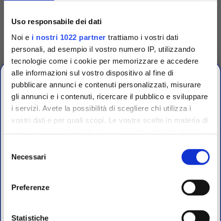
Dispenser per 6
cartucce dischi
Uso responsabile dei dati
antibiotici
Noi e
i nostri 1022 partner
trattiamo i vostri dati
Dispensatore per cartucce con
dischi antibiotici brand
personali, ad esempio il vostro numero IP, utilizzando
Biomaxima e compatibile
Oxoid.
tecnologie come i cookie per memorizzare e accedere
Accedi
Per visualizzare
alle informazioni sul vostro dispositivo al fine di
prezzi e schede tecniche
pubblicare annunci e contenuti personalizzati, misurare
gli annunci e i contenuti, ricercare il pubblico e sviluppare
i servizi. Avete la possibilità di scegliere chi utilizza i
OFFERTE PROMO
vostri dati e per quali scopi. Le vostre scelte in materia di
fino al 31 Luglio 2026
privacy sono applicabili solo su questa proprietà digitale
in cui avete effettuato le vostre scelte. È possibile
Selezione
modificare o revocare il proprio consenso in qualsiasi
Necessari
del
Scopri le migliori offerte del momento su molti dei
momento dalla Dichiarazione sui cookie o facendo clic
consenso
prodotti del nostro catalogo, approfittane e risparmia
sull'icona di attivazione della privacy.
sul budget.
Preferenze
Per maggiori informazioni sui nostri prodotti
Con il tuo consenso, vorremmo anche:
registrati
sul sito.
raccogliere informazioni sulla tua posizione
Statistiche