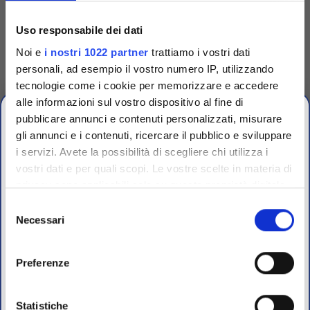
Dispenser per 6
cartucce dischi
Uso responsabile dei dati
antibiotici
Noi e
i nostri 1022 partner
trattiamo i vostri dati
Dispensatore per cartucce con
dischi antibiotici brand
personali, ad esempio il vostro numero IP, utilizzando
Biomaxima e compatibile
Oxoid.
tecnologie come i cookie per memorizzare e accedere
Accedi
Per visualizzare
alle informazioni sul vostro dispositivo al fine di
prezzi e schede tecniche
pubblicare annunci e contenuti personalizzati, misurare
gli annunci e i contenuti, ricercare il pubblico e sviluppare
i servizi. Avete la possibilità di scegliere chi utilizza i
vostri dati e per quali scopi. Le vostre scelte in materia di
CHIUSURA
privacy sono applicabili solo su questa proprietà digitale
ESTIVA
in cui avete effettuato le vostre scelte. È possibile
Selezione
modificare o revocare il proprio consenso in qualsiasi
Necessari
del
dal 10 al 23 Agosto 2026
momento dalla Dichiarazione sui cookie o facendo clic
consenso
sull'icona di attivazione della privacy.
Preferenze
I nostri uffici e il magazzino riapriranno il 24 Agosto.
Con il tuo consenso, vorremmo anche:
raccogliere informazioni sulla tua posizione
Statistiche
Per maggiori informazioni sui nostri prodotti