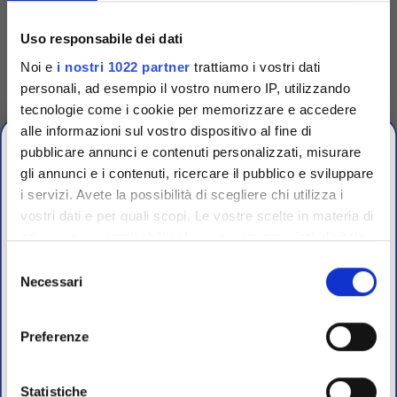
Dispenser per 6
cartucce dischi
Uso responsabile dei dati
antibiotici
Noi e
i nostri 1022 partner
trattiamo i vostri dati
Dispensatore per cartucce con
dischi antibiotici brand
personali, ad esempio il vostro numero IP, utilizzando
Biomaxima e compatibile
Oxoid.
tecnologie come i cookie per memorizzare e accedere
Accedi
Per visualizzare
alle informazioni sul vostro dispositivo al fine di
prezzi e schede tecniche
pubblicare annunci e contenuti personalizzati, misurare
gli annunci e i contenuti, ricercare il pubblico e sviluppare
i servizi. Avete la possibilità di scegliere chi utilizza i
vostri dati e per quali scopi. Le vostre scelte in materia di
CHIUSURA
privacy sono applicabili solo su questa proprietà digitale
ESTIVA
in cui avete effettuato le vostre scelte. È possibile
Selezione
modificare o revocare il proprio consenso in qualsiasi
Necessari
del
dal 10 al 23 Agosto 2026
momento dalla Dichiarazione sui cookie o facendo clic
consenso
sull'icona di attivazione della privacy.
Preferenze
I nostri uffici e il magazzino riapriranno il 24 Agosto.
Con il tuo consenso, vorremmo anche:
raccogliere informazioni sulla tua posizione
Statistiche
Per maggiori informazioni sui nostri prodotti