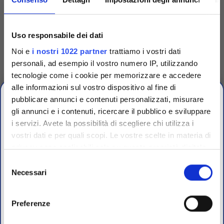
Codice
TRG90001
Uso responsabile dei dati
Dispenser singolo per
Noi e
i nostri 1022 partner
trattiamo i vostri dati
dischetti
personali, ad esempio il vostro numero IP, utilizzando
Dispenser singolo in plastica
tecnologie come i cookie per memorizzare e accedere
per espellere uno a uno i
dischetti dalle cartucce.
alle informazioni sul vostro dispositivo al fine di
Accedi
Per visualizzare
pubblicare annunci e contenuti personalizzati, misurare
prezzi e schede tecniche
gli annunci e i contenuti, ricercare il pubblico e sviluppare
i servizi. Avete la possibilità di scegliere chi utilizza i
vostri dati e per quali scopi. Le vostre scelte in materia di
CHIUSURA
privacy sono applicabili solo su questa proprietà digitale
ESTIVA
in cui avete effettuato le vostre scelte. È possibile
Selezione
modificare o revocare il proprio consenso in qualsiasi
Necessari
del
dal 10 al 23 Agosto 2026
momento dalla Dichiarazione sui cookie o facendo clic
consenso
sull'icona di attivazione della privacy.
Preferenze
I nostri uffici e il magazzino riapriranno il 24 Agosto.
Con il tuo consenso, vorremmo anche: