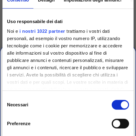
Codice
TRG90001
Uso responsabile dei dati
Dispenser singolo per
Noi e
i nostri 1022 partner
trattiamo i vostri dati
dischetti
personali, ad esempio il vostro numero IP, utilizzando
Dispenser singolo in plastica
tecnologie come i cookie per memorizzare e accedere
per espellere uno a uno i
dischetti dalle cartucce.
alle informazioni sul vostro dispositivo al fine di
Accedi
Per visualizzare
pubblicare annunci e contenuti personalizzati, misurare
prezzi e schede tecniche
gli annunci e i contenuti, ricercare il pubblico e sviluppare
i servizi. Avete la possibilità di scegliere chi utilizza i
OFFERTE PROMO
vostri dati e per quali scopi. Le vostre scelte in materia di
fino al 31 Luglio 2026
privacy sono applicabili solo su questa proprietà digitale
in cui avete effettuato le vostre scelte. È possibile
Selezione
modificare o revocare il proprio consenso in qualsiasi
Necessari
del
Scopri le migliori offerte del momento su molti dei
momento dalla Dichiarazione sui cookie o facendo clic
consenso
prodotti del nostro catalogo, approfittane e risparmia
sull'icona di attivazione della privacy.
sul budget.
Preferenze
Per maggiori informazioni sui nostri prodotti
Con il tuo consenso, vorremmo anche: