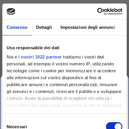
Consenso
Dettagli
Impostazioni degli annunci
In
Uso responsabile dei dati
Noi e
i nostri 1022 partner
trattiamo i vostri dati
personali, ad esempio il vostro numero IP, utilizzando
tecnologie come i cookie per memorizzare e accedere
alle informazioni sul vostro dispositivo al fine di
Competenza
pubblicare annunci e contenuti personalizzati, misurare
gli annunci e i contenuti, ricercare il pubblico e sviluppare
Fornitori specializzati per laboratori conto terzi e
i servizi. Avete la possibilità di scegliere chi utilizza i
controllo qualità industriale
vostri dati e per quali scopi. Le vostre scelte in materia di
CHIUSURA
privacy sono applicabili solo su questa proprietà digitale
ESTIVA
in cui avete effettuato le vostre scelte. È possibile
Selezione
modificare o revocare il proprio consenso in qualsiasi
Necessari
del