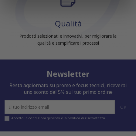
informazioni sul modo in cui utilizzi il nostro sito con i
nostri partner che si occupano di analisi dei dati web,
pubblicità e social media, i quali potrebbero combinarle
Qualità
con altre informazioni che hai fornito loro o che hanno
raccolto dal tuo utilizzo dei loro servizi.
Prodotti selezionati e innovativi, per migliorare la
qualità e semplificare i processi
Newsletter
Resta aggiornato su promo e focus tecnici, riceverai
uno sconto del 5% sul tuo primo ordine
Accetto le condizioni generali e la politica di riservatezza