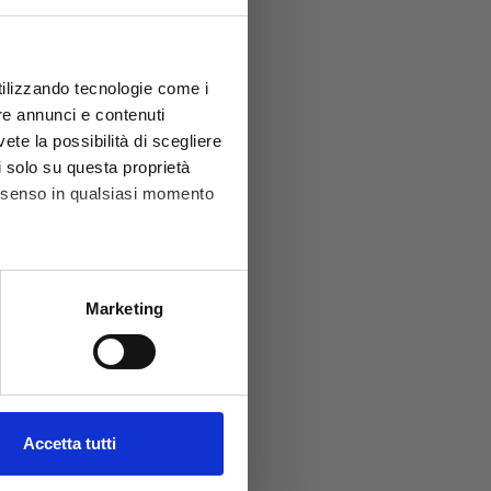
utilizzando tecnologie come i
re annunci e contenuti
vete la possibilità di scegliere
li solo su questa proprietà
consenso in qualsiasi momento
secco
he metro,
Marketing
da RT
cifiche (impronte digitali).
blocchi
ezione dettagli
. Puoi
zzi e
l media e per analizzare il
Accetta tutti
ostri partner che si occupano
azioni che hai fornito loro o