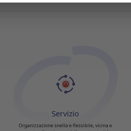
lizzo dei loro servizi.
Servizio
Organizzazione snella e flessibile, vicina e