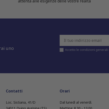
attenta alle esigenze delle vostre realtà
rai uno
Accetto le condizioni generali e
Contatti
Orari
Loc. Sistiana, 41/D
Dal lunedì al venerdì.
34011 Duino Aurisina (TS)
Mattina: 8.30 - 13.00