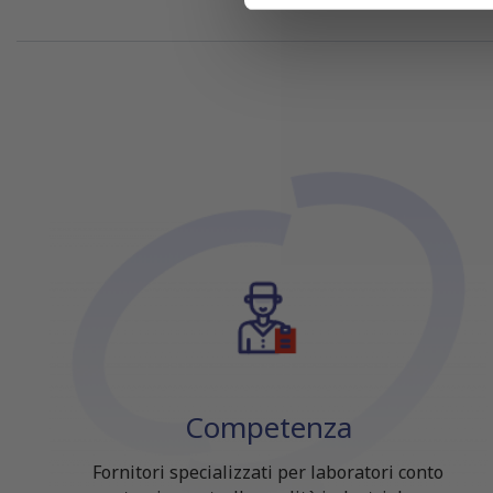
che hanno raccolto dal tuo uti
Competenza
Fornitori specializzati per laboratori conto