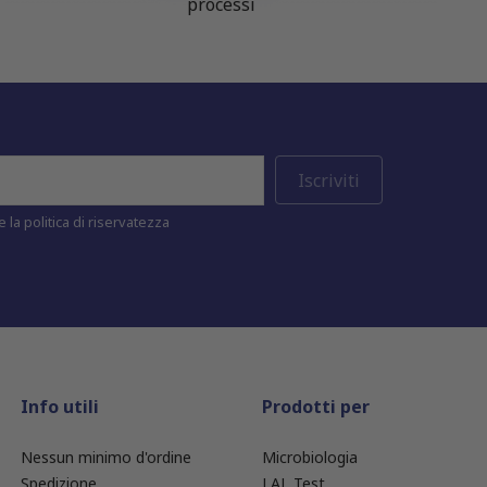
processi
 la politica di riservatezza
Info utili
Prodotti per
Nessun minimo d'ordine
Microbiologia
Spedizione
LAL Test