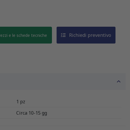
Richiedi preventivo
prezzi e le schede tecniche
1 pz
Circa 10-15 gg