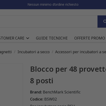
Nessun minimo d’ordine richiesto
STOMER CARE
GUIDE TECNICHE
OFFERTE PROMO
agnetti
Incubatori a secco
Accessori per incubatori a s
Blocco per 48 provette
8 posti
Brand:
BenchMark Scientific
Codice:
BSW02