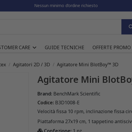
Nessun minimo d’ordine richiesto
STOMER CARE
GUIDE TECNICHE
OFFERTE PROMO
tex
Agitatori 2D / 3D
Agitatore Mini BlotBoy™ 3D
Agitatore Mini BlotB
Brand:
BenchMark Scientific
Codice:
B3D1008-E
Velocità fissa 10 rpm, inclinazione fissa cir
Piattaforma 27x19 cm, 1 tappetino antisciv
Confezione:
1 pz