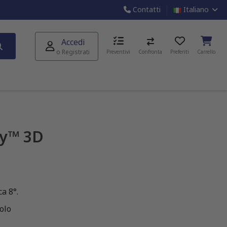
Contatti
Italiano
Accedi
o Registrati
Preventivi
Confronta
Preferiti
Carrello
oy™ 3D
ca 8°.
olo