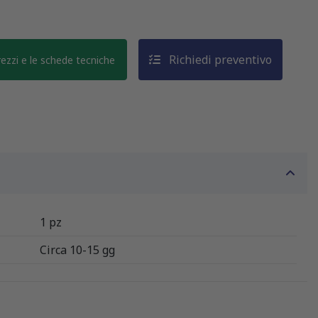
Richiedi preventivo
prezzi e le schede tecniche
1 pz
Circa 10-15 gg