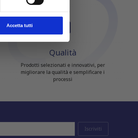
ezione dettagli
. Puoi
l media e per analizzare il
Accetta tutti
ostri partner che si occupano
azioni che hai fornito loro o
Qualità
Prodotti selezionati e innovativi, per
migliorare la qualità e semplificare i
processi