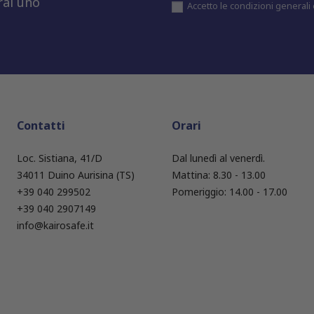
rai uno
Accetto le condizioni generali e
Contatti
Orari
Loc. Sistiana, 41/D
Dal lunedì al venerdì.
34011 Duino Aurisina (TS)
Mattina: 8.30 - 13.00
+39 040 299502
Pomeriggio: 14.00 - 17.00
+39 040 2907149
info@kairosafe.it