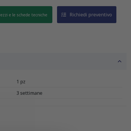
Richiedi preventivo
prezzi e le schede tecniche
1 pz
3 settimane