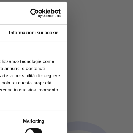
Informazioni sui cookie
utilizzando tecnologie come i
sori:
re annunci e contenuti
vete la possibilità di scegliere
li solo su questa proprietà
consenso in qualsiasi momento
he metro,
Marketing
cifiche (impronte digitali).