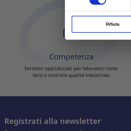
Approfondisci come vengono el
modificare o ritirare il tuo 
Utilizziamo i cookie per perso
Rifiuta
nostro traffico. Condividiamo 
di analisi dei dati web, pubbl
che hanno raccolto dal tuo uti
Competenza
Fornitori specializzati per laboratori conto
terzi e controllo qualità industriale
Registrati alla newsletter