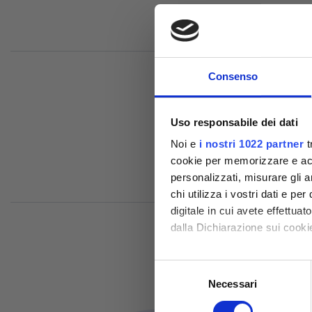
Consenso
Uso responsabile dei dati
Noi e
i nostri 1022 partner
t
Comp
cookie per memorizzare e acce
personalizzati, misurare gli an
chi utilizza i vostri dati e pe
digitale in cui avete effettua
dalla Dichiarazione sui cookie
Con il tuo consenso, vorrem
Selezione
raccogliere informazioni
Necessari
del
Identificare il tuo dispos
consenso