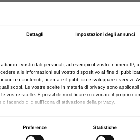
Dettagli
Impostazioni degli annunci
PRODOTTI CORRELATI
OFFERTE PROMO
rattiamo i vostri dati personali, ad esempio il vostro numero IP, 
fino al 31 Luglio 2026
leta il tuo acquisto con questi articoli compatibili o acces
dere alle informazioni sul vostro dispositivo al fine di pubblica
nunci e i contenuti, ricercare il pubblico e sviluppare i servizi. A
r quali scopi. Le vostre scelte in materia di privacy sono applicabi
Scopri le migliori offerte del momento su molti dei
to le vostre scelte. È possibile modificare o revocare il proprio 
prodotti del nostro catalogo, approfittane e risparmia
 o facendo clic sull'icona di attivazione della privacy.
sul budget.
mo anche:
Per maggiori informazioni sui nostri prodotti
 sulla tua posizione geografica, con un'approssimazione di qualc
registrati
sul sito.
Preferenze
Statistiche
itivo, scansionandolo attivamente alla ricerca di caratteristiche spe