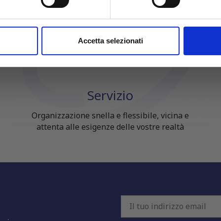
aborati i tuoi dati personali e imposta le tue preferenze nella
s
→ SCOPRI LE OFFERTE
consenso in qualsiasi momento dalla Dichiarazione sui cookie.
nalizzare contenuti ed annunci, per fornire funzionalità dei socia
Accetta selezionati
inoltre informazioni sul modo in cui utilizzi il nostro sito con i n
icità e social media, i quali potrebbero combinarle con altre inform
lizzo dei loro servizi.
Servizio
Organizzazione snella e flessibile, vicina e
attenta alle esigenze delle vostre realtà