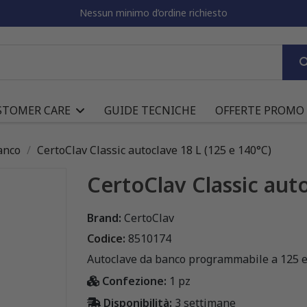
Nessun minimo d’ordine richiesto
STOMER CARE
GUIDE TECNICHE
OFFERTE PROMO
anco
CertoClav Classic autoclave 18 L (125 e 140°C)
CertoClav Classic auto
Brand:
CertoClav
Codice:
8510174
Autoclave da banco programmabile a 125 e 
Confezione:
1 pz
Disponibilità:
3 settimane