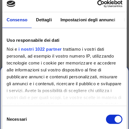
Consenso
Dettagli
Impostazioni degli annunci
In
Uso responsabile dei dati
Noi e
i nostri 1022 partner
trattiamo i vostri dati
personali, ad esempio il vostro numero IP, utilizzando
tecnologie come i cookie per memorizzare e accedere
Competenza
alle informazioni sul vostro dispositivo al fine di
pubblicare annunci e contenuti personalizzati, misurare
Fornitori specializzati per laboratori conto terzi e
gli annunci e i contenuti, ricercare il pubblico e sviluppare
controllo qualità industriale
i servizi. Avete la possibilità di scegliere chi utilizza i
vostri dati e per quali scopi. Le vostre scelte in materia di
CHIUSURA
privacy sono applicabili solo su questa proprietà digitale
ESTIVA
in cui avete effettuato le vostre scelte. È possibile
Selezione
modificare o revocare il proprio consenso in qualsiasi
Necessari
del
dal 10 al 23 Agosto 2026
momento dalla Dichiarazione sui cookie o facendo clic
consenso