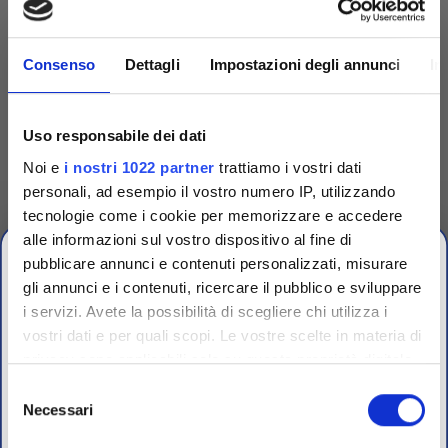
Consenso
Dettagli
Impostazioni degli annunci
In
Uso responsabile dei dati
Noi e
i nostri 1022 partner
trattiamo i vostri dati
personali, ad esempio il vostro numero IP, utilizzando
tecnologie come i cookie per memorizzare e accedere
Competenza
alle informazioni sul vostro dispositivo al fine di
pubblicare annunci e contenuti personalizzati, misurare
Fornitori specializzati per laboratori conto terzi e
gli annunci e i contenuti, ricercare il pubblico e sviluppare
controllo qualità industriale
i servizi. Avete la possibilità di scegliere chi utilizza i
vostri dati e per quali scopi. Le vostre scelte in materia di
CHIUSURA
privacy sono applicabili solo su questa proprietà digitale
ESTIVA
in cui avete effettuato le vostre scelte. È possibile
Selezione
modificare o revocare il proprio consenso in qualsiasi
Necessari
del
dal 10 al 23 Agosto 2026
momento dalla Dichiarazione sui cookie o facendo clic
consenso