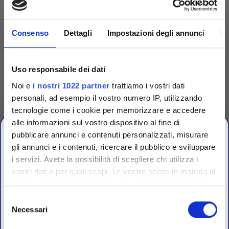
Consenso
Dettagli
Impostazioni degli annunci
In
Uso responsabile dei dati
Noi e
i nostri 1022 partner
trattiamo i vostri dati
personali, ad esempio il vostro numero IP, utilizzando
tecnologie come i cookie per memorizzare e accedere
Competenza
alle informazioni sul vostro dispositivo al fine di
pubblicare annunci e contenuti personalizzati, misurare
Fornitori specializzati per laboratori conto terzi e
gli annunci e i contenuti, ricercare il pubblico e sviluppare
controllo qualità industriale
i servizi. Avete la possibilità di scegliere chi utilizza i
vostri dati e per quali scopi. Le vostre scelte in materia di
CHIUSURA
privacy sono applicabili solo su questa proprietà digitale
ESTIVA
in cui avete effettuato le vostre scelte. È possibile
Selezione
modificare o revocare il proprio consenso in qualsiasi
Necessari
del
dal 10 al 23 Agosto 2026
momento dalla Dichiarazione sui cookie o facendo clic
consenso