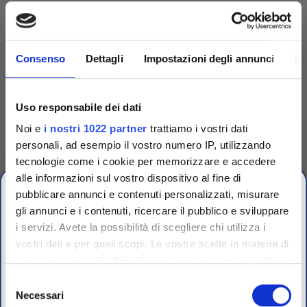
Consenso
Dettagli
Impostazioni degli annunci
In
Uso responsabile dei dati
Noi e
i nostri 1022 partner
trattiamo i vostri dati
personali, ad esempio il vostro numero IP, utilizzando
tecnologie come i cookie per memorizzare e accedere
Competenza
alle informazioni sul vostro dispositivo al fine di
pubblicare annunci e contenuti personalizzati, misurare
gli annunci e i contenuti, ricercare il pubblico e sviluppare
Fornitori specializzati per laboratori conto terzi e
i servizi. Avete la possibilità di scegliere chi utilizza i
controllo qualità industriale
vostri dati e per quali scopi. Le vostre scelte in materia di
CHIUSURA
privacy sono applicabili solo su questa proprietà digitale
ESTIVA
in cui avete effettuato le vostre scelte. È possibile
Selezione
modificare o revocare il proprio consenso in qualsiasi
Necessari
del