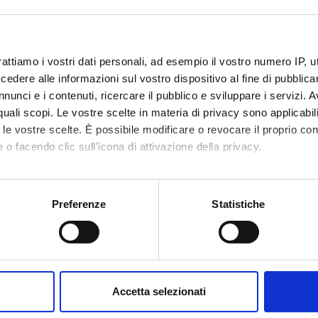
OFFERTE PROMO
rattiamo i vostri dati personali, ad esempio il vostro numero IP, 
fino al 31 Luglio 2026
dere alle informazioni sul vostro dispositivo al fine di pubblica
nunci e i contenuti, ricercare il pubblico e sviluppare i servizi. A
r quali scopi. Le vostre scelte in materia di privacy sono applicabi
Scopri le migliori offerte del momento su molti dei
to le vostre scelte. È possibile modificare o revocare il proprio 
prodotti del nostro catalogo, approfittane e risparmia
 o facendo clic sull'icona di attivazione della privacy.
sul budget.
mo anche:
Per maggiori informazioni sui nostri prodotti
 sulla tua posizione geografica, con un'approssimazione di qualc
registrati
sul sito.
Preferenze
Statistiche
itivo, scansionandolo attivamente alla ricerca di caratteristiche spe
aborati i tuoi dati personali e imposta le tue preferenze nella
s
→ SCOPRI LE OFFERTE
consenso in qualsiasi momento dalla Dichiarazione sui cookie.
nalizzare contenuti ed annunci, per fornire funzionalità dei socia
Accetta selezionati
inoltre informazioni sul modo in cui utilizzi il nostro sito con i n