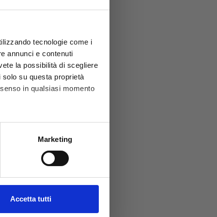
utilizzando tecnologie come i
re annunci e contenuti
vete la possibilità di scegliere
li solo su questa proprietà
consenso in qualsiasi momento
he metro,
Marketing
cifiche (impronte digitali).
ezione dettagli
. Puoi
l media e per analizzare il
Accetta tutti
ostri partner che si occupano