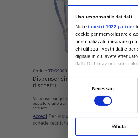
Uso responsabile dei dati
Noi e
i nostri 1022 partner
t
cookie per memorizzare e acce
personalizzati, misurare gli an
chi utilizza i vostri dati e pe
digitale in cui avete effettua
dalla Dichiarazione sui cookie
Codice
TRG90001
Dispenser singolo per
Con il tuo consenso, vorrem
Selezione
dischetti
raccogliere informazioni
Necessari
del
Identificare il tuo dispos
consenso
Dispenser singolo in plastica per
Approfondisci come vengono el
espellere uno a uno i dischetti dalle
cartucce.
modificare o ritirare il tuo 
Accedi
Per visualizzare prezzi e
schede tecniche
Utilizziamo i cookie per perso
Rifiuta
nostro traffico. Condividiamo 