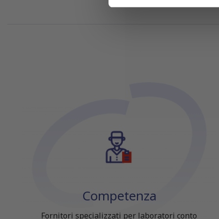
di analisi dei dati web, pubbl
che hanno raccolto dal tuo uti
Competenza
Fornitori specializzati per laboratori conto