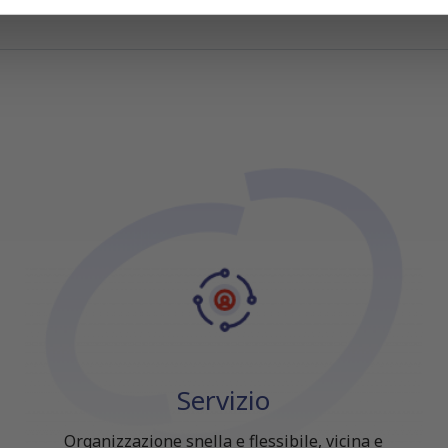
icità e social media, i quali potrebbero combinarle con altre inform
lizzo dei loro servizi.
Servizio
Organizzazione snella e flessibile, vicina e