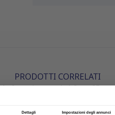
PRODOTTI CORRELATI
leta il tuo acquisto con questi articoli compatibili o acces
Dettagli
Impostazioni degli annunci