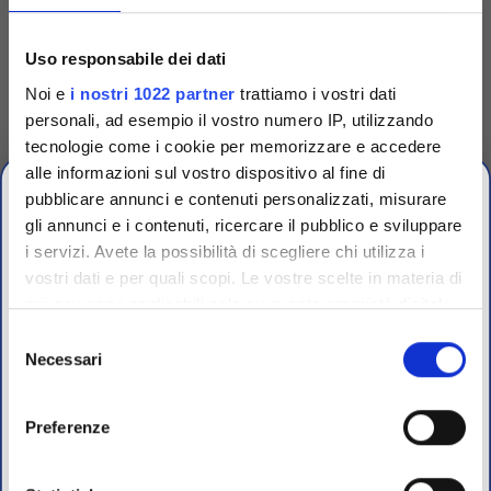
Codice
TRG90001
Dispenser singolo per
Uso responsabile dei dati
dischetti
Noi e
i nostri 1022 partner
trattiamo i vostri dati
personali, ad esempio il vostro numero IP, utilizzando
Dispenser singolo in plastica
per espellere uno a uno i
tecnologie come i cookie per memorizzare e accedere
dischetti dalle cartucce.
alle informazioni sul vostro dispositivo al fine di
Accedi
Per visualizzare
prezzi e schede tecniche
pubblicare annunci e contenuti personalizzati, misurare
gli annunci e i contenuti, ricercare il pubblico e sviluppare
i servizi. Avete la possibilità di scegliere chi utilizza i
vostri dati e per quali scopi. Le vostre scelte in materia di
CHIUSURA
privacy sono applicabili solo su questa proprietà digitale
ESTIVA
in cui avete effettuato le vostre scelte. È possibile
Selezione
modificare o revocare il proprio consenso in qualsiasi
Necessari
del
dal 10 al 23 Agosto 2026
momento dalla Dichiarazione sui cookie o facendo clic
consenso
sull'icona di attivazione della privacy.
Preferenze
I nostri uffici e il magazzino riapriranno il 24 Agosto.
Con il tuo consenso, vorremmo anche: