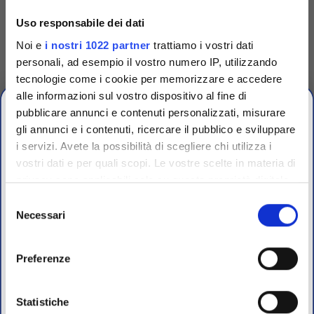
cartucce dischi
Uso responsabile dei dati
antibiotici
Dispensatore per cartucce con
Noi e
i nostri 1022 partner
trattiamo i vostri dati
dischi antibiotici brand
Biomaxima e compatibile
personali, ad esempio il vostro numero IP, utilizzando
Oxoid.
tecnologie come i cookie per memorizzare e accedere
Accedi
Per visualizzare
alle informazioni sul vostro dispositivo al fine di
prezzi e schede tecniche
pubblicare annunci e contenuti personalizzati, misurare
gli annunci e i contenuti, ricercare il pubblico e sviluppare
i servizi. Avete la possibilità di scegliere chi utilizza i
vostri dati e per quali scopi. Le vostre scelte in materia di
CHIUSURA
privacy sono applicabili solo su questa proprietà digitale
ESTIVA
in cui avete effettuato le vostre scelte. È possibile
Selezione
modificare o revocare il proprio consenso in qualsiasi
Necessari
del
dal 10 al 23 Agosto 2026
momento dalla Dichiarazione sui cookie o facendo clic
consenso
sull'icona di attivazione della privacy.
Preferenze
I nostri uffici e il magazzino riapriranno il 24 Agosto.
Con il tuo consenso, vorremmo anche:
raccogliere informazioni sulla tua posizione
Statistiche
Per maggiori informazioni sui nostri prodotti