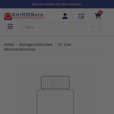
Nessun minimo d’ordine richiesto
0
Home
Biologia molecolare
D1 Low
Electroendosmosis