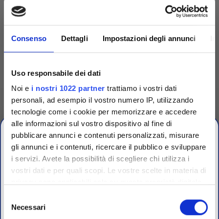
Consenso
Dettagli
Impostazioni degli annunci
In
Uso responsabile dei dati
Noi e
i nostri 1022 partner
trattiamo i vostri dati
personali, ad esempio il vostro numero IP, utilizzando
tecnologie come i cookie per memorizzare e accedere
Competenza
alle informazioni sul vostro dispositivo al fine di
pubblicare annunci e contenuti personalizzati, misurare
Fornitori specializzati per laboratori conto terzi e
gli annunci e i contenuti, ricercare il pubblico e sviluppare
controllo qualità industriale
i servizi. Avete la possibilità di scegliere chi utilizza i
vostri dati e per quali scopi. Le vostre scelte in materia di
CHIUSURA
privacy sono applicabili solo su questa proprietà digitale
ESTIVA
in cui avete effettuato le vostre scelte. È possibile
Selezione
modificare o revocare il proprio consenso in qualsiasi
Necessari
del
dal 10 al 23 Agosto 2026
momento dalla Dichiarazione sui cookie o facendo clic