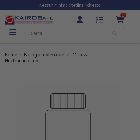
Nessun minimo d’ordine richiesto
0
Home
Biologia molecolare
D1 Low
Electroendosmosis