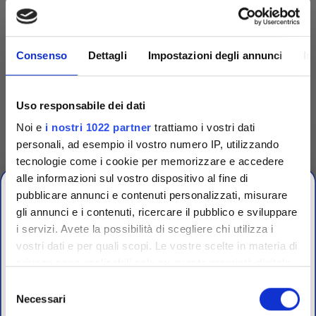
Consenso
Dettagli
Impostazioni degli annunci
In
Uso responsabile dei dati
Noi e
i nostri 1022 partner
trattiamo i vostri dati
personali, ad esempio il vostro numero IP, utilizzando
tecnologie come i cookie per memorizzare e accedere
Competenza
alle informazioni sul vostro dispositivo al fine di
pubblicare annunci e contenuti personalizzati, misurare
Fornitori specializzati per laboratori conto terzi e
gli annunci e i contenuti, ricercare il pubblico e sviluppare
controllo qualità industriale
i servizi. Avete la possibilità di scegliere chi utilizza i
vostri dati e per quali scopi. Le vostre scelte in materia di
CHIUSURA
privacy sono applicabili solo su questa proprietà digitale
ESTIVA
in cui avete effettuato le vostre scelte. È possibile
Selezione
modificare o revocare il proprio consenso in qualsiasi
Necessari
del
dal 10 al 23 Agosto 2026
momento dalla Dichiarazione sui cookie o facendo clic