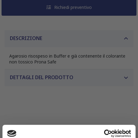
Richiedi preventivo
DESCRIZIONE
Agarosio risospeso in Buffer e già contenente il colorante
non tossico Prona Safe
DETTAGLI DEL PRODOTTO