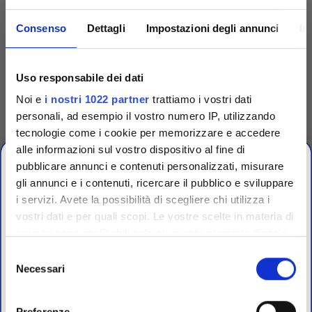
Consenso
Dettagli
Impostazioni degli annunci
In
Uso responsabile dei dati
Noi e
i nostri 1022 partner
trattiamo i vostri dati
personali, ad esempio il vostro numero IP, utilizzando
Competenza
tecnologie come i cookie per memorizzare e accedere
alle informazioni sul vostro dispositivo al fine di
Fornitori specializzati per laboratori conto terzi e
pubblicare annunci e contenuti personalizzati, misurare
controllo qualità industriale
gli annunci e i contenuti, ricercare il pubblico e sviluppare
i servizi. Avete la possibilità di scegliere chi utilizza i
vostri dati e per quali scopi. Le vostre scelte in materia di
CHIUSURA
privacy sono applicabili solo su questa proprietà digitale
ESTIVA
in cui avete effettuato le vostre scelte. È possibile
Selezione
modificare o revocare il proprio consenso in qualsiasi
Necessari
del
dal 10 al 23 Agosto 2026
momento dalla Dichiarazione sui cookie o facendo clic
consenso
sull'icona di attivazione della privacy.
Preferenze