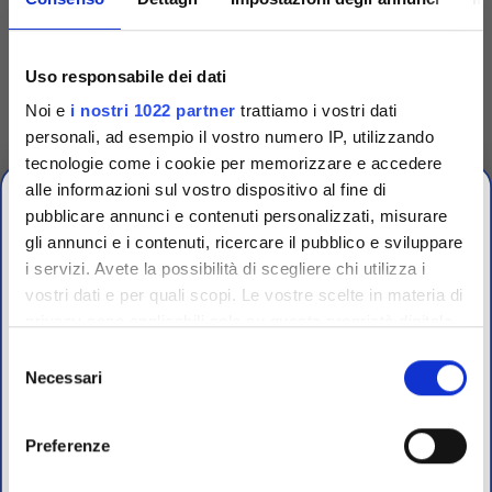
Uso responsabile dei dati
Competenza
Noi e
i nostri 1022 partner
trattiamo i vostri dati
personali, ad esempio il vostro numero IP, utilizzando
Fornitori specializzati per laboratori conto terzi e
tecnologie come i cookie per memorizzare e accedere
controllo qualità industriale
alle informazioni sul vostro dispositivo al fine di
pubblicare annunci e contenuti personalizzati, misurare
gli annunci e i contenuti, ricercare il pubblico e sviluppare
i servizi. Avete la possibilità di scegliere chi utilizza i
OFFERTE PROMO
vostri dati e per quali scopi. Le vostre scelte in materia di
fino al 31 Luglio 2026
privacy sono applicabili solo su questa proprietà digitale
in cui avete effettuato le vostre scelte. È possibile
Selezione
modificare o revocare il proprio consenso in qualsiasi
Necessari
del
Scopri le migliori offerte del momento su molti dei
momento dalla Dichiarazione sui cookie o facendo clic
consenso
prodotti del nostro catalogo, approfittane e risparmia
sull'icona di attivazione della privacy.
sul budget.
Preferenze
Servizio
Per maggiori informazioni sui nostri prodotti
Con il tuo consenso, vorremmo anche: