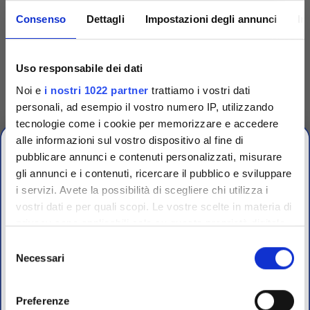
Consenso
Dettagli
Impostazioni degli annunci
In
Codice
PGM-100
Tryptic Soybean Broth
Uso responsabile dei dati
(TSB) mod. per
Geobacillus
Noi e
i nostri 1022 partner
trattiamo i vostri dati
stearothermophilus
Tryptic Soybean Broth (TSB)
personali, ad esempio il vostro numero IP, utilizzando
(SCDB) 4,5 ml in provette 16.7 x
62.8 mm. Incubazione validata
tecnologie come i cookie per memorizzare e accedere
24 h vapore, vapore bassa T e
H2O2, viraggio porpora---
alle informazioni sul vostro dispositivo al fine di
>giallo. Geobacillus
pubblicare annunci e contenuti personalizzati, misurare
stearothermophilus
Accedi
gli annunci e i contenuti, ricercare il pubblico e sviluppare
Per visualizzare
prezzi e schede tecniche
i servizi. Avete la possibilità di scegliere chi utilizza i
OFFERTE PROMO
vostri dati e per quali scopi. Le vostre scelte in materia di
fino al 31 Luglio 2026
privacy sono applicabili solo su questa proprietà digitale
in cui avete effettuato le vostre scelte. È possibile
Selezione
modificare o revocare il proprio consenso in qualsiasi
Necessari
del
Scopri le migliori offerte del momento su molti dei
momento dalla Dichiarazione sui cookie o facendo clic
consenso
prodotti del nostro catalogo, approfittane e risparmia
sull'icona di attivazione della privacy.
sul budget.
Preferenze