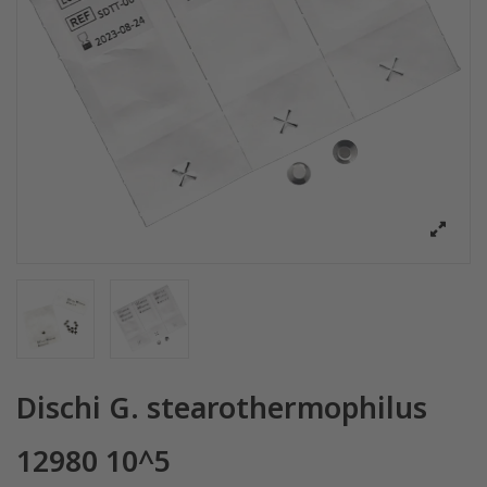
Dischi G. stearothermophilus
12980 10^5