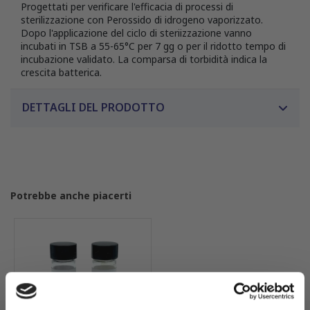
Progettati per verificare l'efficacia di processi di
sterilizzazione con Perossido di idrogeno vaporizzato.
Dopo l'applicazione del ciclo di steriizzazione vanno
incubati in TSB a 55-65°C per 7 gg o per il ridotto tempo di
incubazione validato. La comparsa di torbidità indica la
crescita batterica.
DETTAGLI DEL PRODOTTO
Potrebbe anche piacerti