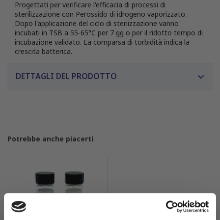
Progettati per verificare l'efficacia di processi di
sterilizzazione con Perossido di idrogeno vaporizzato.
Dopo l'applicazione del ciclo di steriizzazione vanno
incubati in TSB a 55-65°C per 7 gg o per il ridotto tempo di
incubazione validato. La comparsa di torbidità indica la
crescita batterica.
DETTAGLI DEL PRODOTTO
Potrebbe anche piacerti