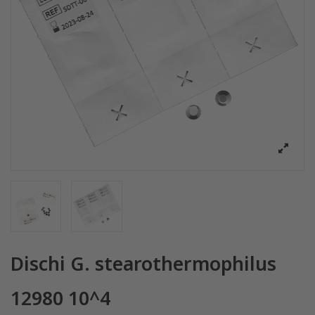
Dischi G. stearothermophilus
12980 10^4