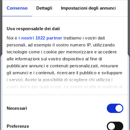
Consenso
Dettagli
Impostazioni degli annunci
In
Codice
PGM-100
Tryptic Soybean Broth
Uso responsabile dei dati
(TSB) mod. per
Geobacillus
Noi e
i nostri 1022 partner
trattiamo i vostri dati
stearothermophilus
Tryptic Soybean Broth (TSB)
personali, ad esempio il vostro numero IP, utilizzando
(SCDB) 4,5 ml in provette 16.7 x
62.8 mm. Incubazione validata
tecnologie come i cookie per memorizzare e accedere
24 h vapore, vapore bassa T e
H2O2, viraggio porpora---
alle informazioni sul vostro dispositivo al fine di
>giallo. Geobacillus
pubblicare annunci e contenuti personalizzati, misurare
stearothermophilus
Accedi
gli annunci e i contenuti, ricercare il pubblico e sviluppare
Per visualizzare
prezzi e schede tecniche
i servizi. Avete la possibilità di scegliere chi utilizza i
OFFERTE PROMO
vostri dati e per quali scopi. Le vostre scelte in materia di
fino al 31 Luglio 2026
privacy sono applicabili solo su questa proprietà digitale
in cui avete effettuato le vostre scelte. È possibile
Selezione
modificare o revocare il proprio consenso in qualsiasi
Necessari
del
Scopri le migliori offerte del momento su molti dei
momento dalla Dichiarazione sui cookie o facendo clic
consenso
prodotti del nostro catalogo, approfittane e risparmia
sull'icona di attivazione della privacy.
sul budget.
Preferenze