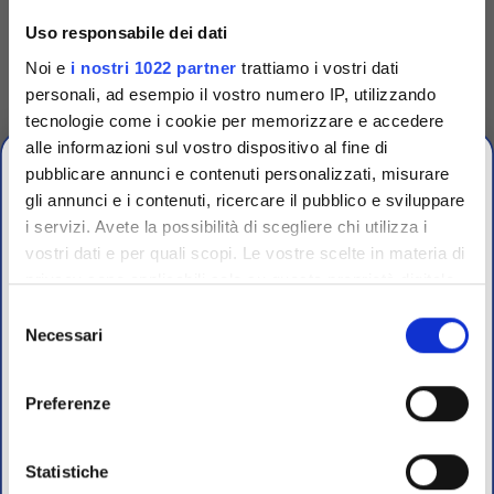
stearothermophilus
Tryptic Soybean Broth (TSB)
Uso responsabile dei dati
mod. con indicatore di pH,
viraggio da viola a giallo. Per
Noi e
i nostri 1022 partner
trattiamo i vostri dati
incubazione 24 ore (vapore) o
72 ore (chemiclave) di G.
personali, ad esempio il vostro numero IP, utilizzando
stearothermophilus
tecnologie come i cookie per memorizzare e accedere
Accedi
Per visualizzare
alle informazioni sul vostro dispositivo al fine di
prezzi e schede tecniche
pubblicare annunci e contenuti personalizzati, misurare
gli annunci e i contenuti, ricercare il pubblico e sviluppare
i servizi. Avete la possibilità di scegliere chi utilizza i
vostri dati e per quali scopi. Le vostre scelte in materia di
CHIUSURA
privacy sono applicabili solo su questa proprietà digitale
ESTIVA
in cui avete effettuato le vostre scelte. È possibile
Selezione
modificare o revocare il proprio consenso in qualsiasi
Necessari
del
dal 10 al 23 Agosto 2026
momento dalla Dichiarazione sui cookie o facendo clic
consenso
sull'icona di attivazione della privacy.
Preferenze
I nostri uffici e il magazzino riapriranno il 24 Agosto.
Con il tuo consenso, vorremmo anche:
raccogliere informazioni sulla tua posizione
Statistiche
Per maggiori informazioni sui nostri prodotti