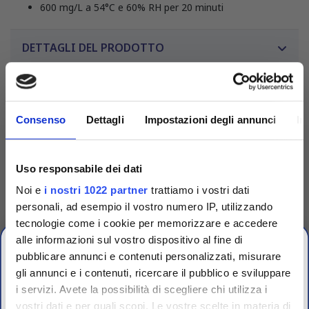
600 mg/L a 54°C e 60% RH per 20 minuti
DETTAGLI DEL PRODOTTO
Consenso
Dettagli
Impostazioni degli annunci
In
Uso responsabile dei dati
Noi e
i nostri 1022 partner
trattiamo i vostri dati
personali, ad esempio il vostro numero IP, utilizzando
tecnologie come i cookie per memorizzare e accedere
alle informazioni sul vostro dispositivo al fine di
pubblicare annunci e contenuti personalizzati, misurare
gli annunci e i contenuti, ricercare il pubblico e sviluppare
i servizi. Avete la possibilità di scegliere chi utilizza i
OFFERTE PROMO
Competenza
vostri dati e per quali scopi. Le vostre scelte in materia di