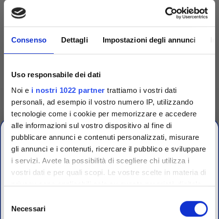
Consenso
Dettagli
Impostazioni degli annunci
In
Uso responsabile dei dati
Noi e
i nostri 1022 partner
trattiamo i vostri dati
personali, ad esempio il vostro numero IP, utilizzando
tecnologie come i cookie per memorizzare e accedere
Competenza
alle informazioni sul vostro dispositivo al fine di
pubblicare annunci e contenuti personalizzati, misurare
Fornitori specializzati per laboratori conto terzi e
gli annunci e i contenuti, ricercare il pubblico e sviluppare
controllo qualità industriale
i servizi. Avete la possibilità di scegliere chi utilizza i
vostri dati e per quali scopi. Le vostre scelte in materia di
CHIUSURA
privacy sono applicabili solo su questa proprietà digitale
ESTIVA
in cui avete effettuato le vostre scelte. È possibile
Selezione
modificare o revocare il proprio consenso in qualsiasi
Necessari
del
dal 10 al 23 Agosto 2026