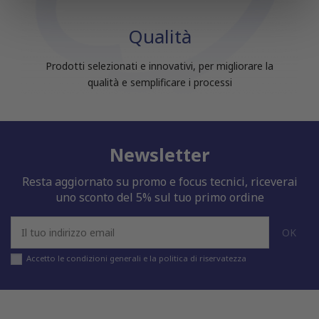
nostri partner che si occupano di analisi dei dati web,
pubblicità e social media, i quali potrebbero combinarle
Qualità
con altre informazioni che hai fornito loro o che hanno
raccolto dal tuo utilizzo dei loro servizi.
Prodotti selezionati e innovativi, per migliorare la
qualità e semplificare i processi
Newsletter
Resta aggiornato su promo e focus tecnici, riceverai
uno sconto del 5% sul tuo primo ordine
Accetto le condizioni generali e la politica di riservatezza