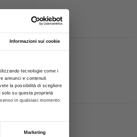
Informazioni sui cookie
utilizzando tecnologie come i
re annunci e contenuti
sori:
vete la possibilità di scegliere
li solo su questa proprietà
consenso in qualsiasi momento
he metro,
Marketing