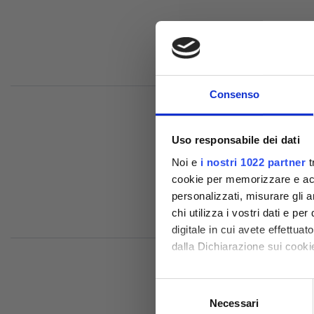
Consenso
Uso responsabile dei dati
Noi e
i nostri 1022 partner
t
cookie per memorizzare e acce
Comp
personalizzati, misurare gli an
chi utilizza i vostri dati e pe
digitale in cui avete effettua
dalla Dichiarazione sui cookie
Con il tuo consenso, vorrem
Selezione
raccogliere informazioni
Necessari
del