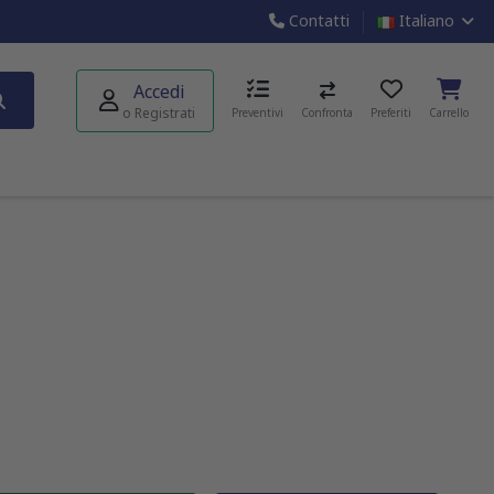
Contatti
Italiano
Accedi
o Registrati
Preventivi
Confronta
Preferiti
Carrello
e