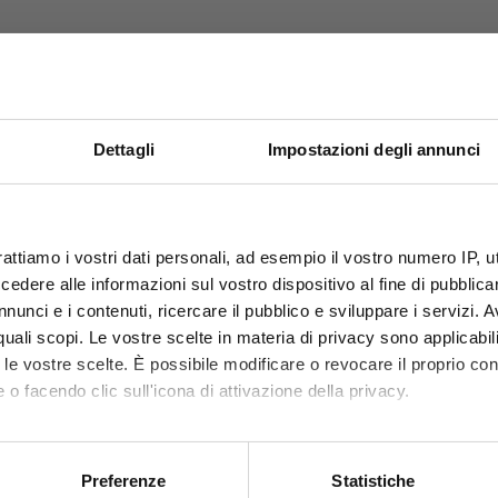
Dettagli
Impostazioni degli annunci
PRODOTTI CORRELATI
CHIUSURA
rattiamo i vostri dati personali, ad esempio il vostro numero IP, 
dere alle informazioni sul vostro dispositivo al fine di pubblica
ESTIVA
leta il tuo acquisto con questi articoli compatibili o acces
nunci e i contenuti, ricercare il pubblico e sviluppare i servizi. A
r quali scopi. Le vostre scelte in materia di privacy sono applicabi
dal 10 al 23 Agosto 2026
to le vostre scelte. È possibile modificare o revocare il proprio 
 o facendo clic sull'icona di attivazione della privacy.
mo anche:
I nostri uffici e il magazzino riapriranno il 24 Agosto.
 sulla tua posizione geografica, con un'approssimazione di qualc
Preferenze
Statistiche