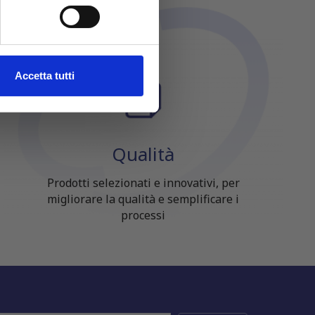
cifiche (impronte digitali).
ezione dettagli
. Puoi
l media e per analizzare il
Accetta tutti
ostri partner che si occupano
azioni che hai fornito loro o
Qualità
Prodotti selezionati e innovativi, per
migliorare la qualità e semplificare i
processi