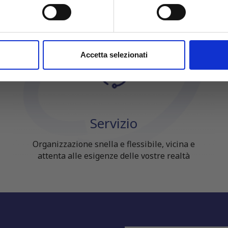
Per maggiori informazioni sui nostri prodotti
itivo, scansionandolo attivamente alla ricerca di caratteristiche spe
registrati
sul sito.
aborati i tuoi dati personali e imposta le tue preferenze nella
s
consenso in qualsiasi momento dalla Dichiarazione sui cookie.
nalizzare contenuti ed annunci, per fornire funzionalità dei socia
Accetta selezionati
inoltre informazioni sul modo in cui utilizzi il nostro sito con i n
icità e social media, i quali potrebbero combinarle con altre inform
lizzo dei loro servizi.
Servizio
Organizzazione snella e flessibile, vicina e
attenta alle esigenze delle vostre realtà