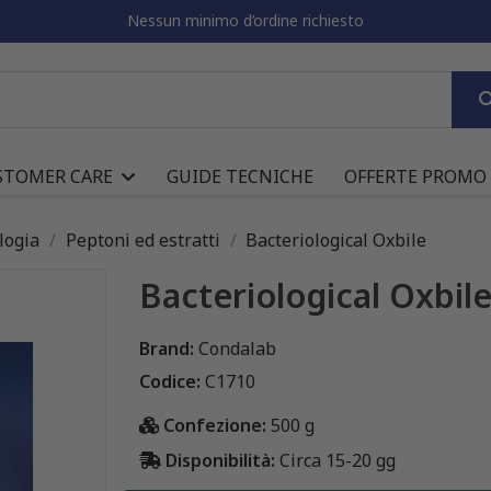
Nessun minimo d’ordine richiesto
STOMER CARE
GUIDE TECNICHE
OFFERTE PROMO
logia
Peptoni ed estratti
Bacteriological Oxbile
Bacteriological Oxbil
Brand:
Condalab
Codice:
C1710
Confezione:
500 g
Disponibilità:
Circa 15-20 gg