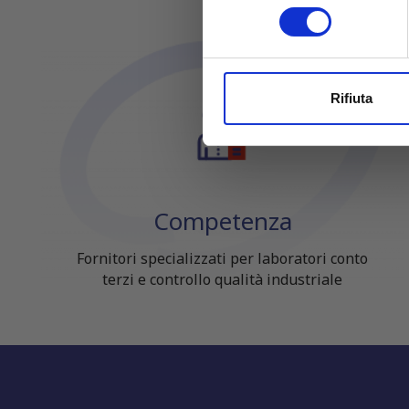
Identificare il tuo dispos
consenso
Approfondisci come vengono el
modificare o ritirare il tuo 
Utilizziamo i cookie per perso
Rifiuta
nostro traffico. Condividiamo 
di analisi dei dati web, pubbl
che hanno raccolto dal tuo uti
Competenza
Fornitori specializzati per laboratori conto
terzi e controllo qualità industriale