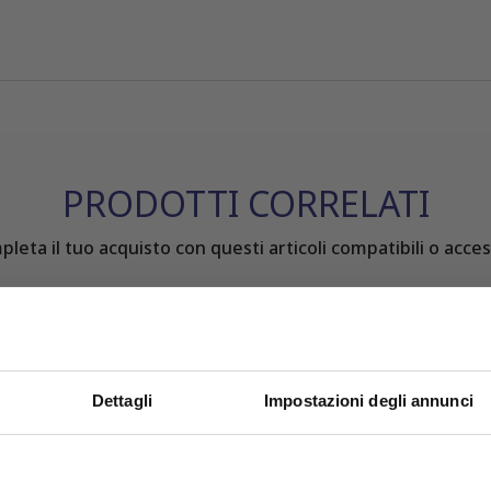
PRODOTTI CORRELATI
leta il tuo acquisto con questi articoli compatibili o acces
Dettagli
Impostazioni degli annunci
OFFERTE PROMO