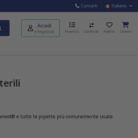
Contatti
Italiano
Accedi
o Registrati
Preventivi
Confronta
Preferiti
Carrello
erili
Slamed® e tutte le pipette più comunemente usate