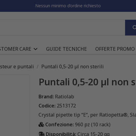
Nessun minimo d’ordine richiesto
STOMER CARE
GUIDE TECNICHE
OFFERTE PROMO
asteur e puntali
Puntali 0,5-20 µl non sterili
Puntali 0,5-20 µl non st
Brand:
Ratiolab
Codice:
2513172
Crystal pipette tip “E“, per Ratiopetta®, 
Confezione:
960 pz (10 rack)
Disponibilità:
Circa 15-20 gg