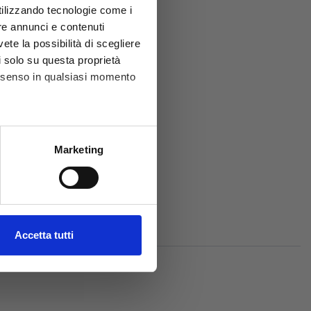
utilizzando tecnologie come i
re annunci e contenuti
vete la possibilità di scegliere
li solo su questa proprietà
consenso in qualsiasi momento
he metro,
Marketing
cifiche (impronte digitali).
ezione dettagli
. Puoi
l media e per analizzare il
Accetta tutti
ostri partner che si occupano
azioni che hai fornito loro o