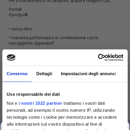
Per il trasferimento di campioni, acqua e reagenti LAL.
Puntali
Pyrotips®:
• senza filtro
• massima performance in combinazione con le
micropipette Eppendorf
• compatibili anche con micropipette di altri produttori
DETTAGLI DEL PRODOTTO
Consenso
Dettagli
Impostazioni degli annunci
In
Uso responsabile dei dati
Noi e
i nostri 1022 partner
trattiamo i vostri dati
personali, ad esempio il vostro numero IP, utilizzando
tecnologie come i cookie per memorizzare e accedere
alle informazioni sul vostro dispositivo al fine di