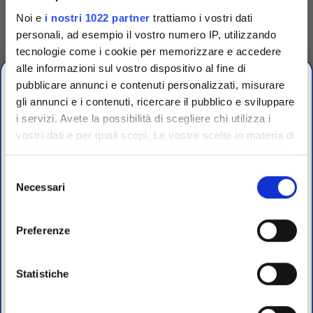
Accedi
Per visualizzare
Noi e
i nostri 1022 partner
trattiamo i vostri dati
prezzi e schede tecniche
personali, ad esempio il vostro numero IP, utilizzando
tecnologie come i cookie per memorizzare e accedere
alle informazioni sul vostro dispositivo al fine di
pubblicare annunci e contenuti personalizzati, misurare
gli annunci e i contenuti, ricercare il pubblico e sviluppare
i servizi. Avete la possibilità di scegliere chi utilizza i
vostri dati e per quali scopi. Le vostre scelte in materia di
CHIUSURA
privacy sono applicabili solo su questa proprietà digitale
ESTIVA
in cui avete effettuato le vostre scelte. È possibile
Selezione
modificare o revocare il proprio consenso in qualsiasi
Necessari
del
dal 10 al 23 Agosto 2026
momento dalla Dichiarazione sui cookie o facendo clic
consenso
sull'icona di attivazione della privacy.
Preferenze
I nostri uffici e il magazzino riapriranno il 24 Agosto.
Con il tuo consenso, vorremmo anche:
Competenza
raccogliere informazioni sulla tua posizione
Statistiche
Per maggiori informazioni sui nostri prodotti
geografica, con un'approssimazione di qualche
registrati
sul sito.
Fornitori specializzati per laboratori conto terzi e
metro,