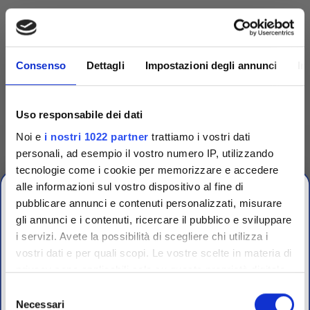
Consenso
Dettagli
Impostazioni degli annunci
In
Uso responsabile dei dati
Noi e
i nostri 1022 partner
trattiamo i vostri dati
personali, ad esempio il vostro numero IP, utilizzando
tecnologie come i cookie per memorizzare e accedere
alle informazioni sul vostro dispositivo al fine di
Competenza
pubblicare annunci e contenuti personalizzati, misurare
gli annunci e i contenuti, ricercare il pubblico e sviluppare
Fornitori specializzati per laboratori conto terzi e
i servizi. Avete la possibilità di scegliere chi utilizza i
OFFERTE PROMO
controllo qualità industriale
vostri dati e per quali scopi. Le vostre scelte in materia di
fino al 31 Luglio 2026
privacy sono applicabili solo su questa proprietà digitale
in cui avete effettuato le vostre scelte. È possibile
Selezione
modificare o revocare il proprio consenso in qualsiasi
Necessari
del