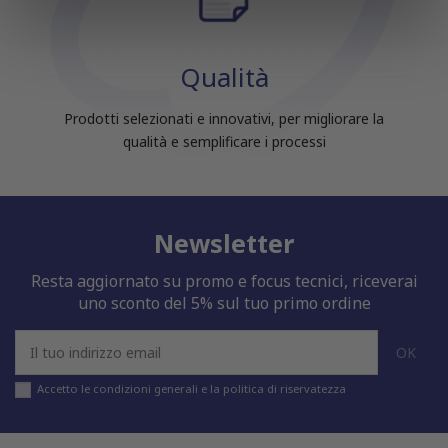
informazioni sul modo in cui utilizzi il nostro sito con i
nostri partner che si occupano di analisi dei dati web,
pubblicità e social media, i quali potrebbero combinarle
Qualità
con altre informazioni che hai fornito loro o che hanno
raccolto dal tuo utilizzo dei loro servizi.
Prodotti selezionati e innovativi, per migliorare la
qualità e semplificare i processi
Newsletter
Resta aggiornato su promo e focus tecnici, riceverai
uno sconto del 5% sul tuo primo ordine
Accetto le condizioni generali e la politica di riservatezza