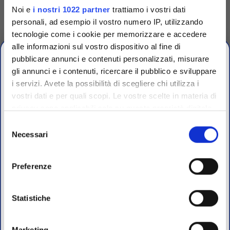
Noi e
i nostri 1022 partner
trattiamo i vostri dati
personali, ad esempio il vostro numero IP, utilizzando
tecnologie come i cookie per memorizzare e accedere
alle informazioni sul vostro dispositivo al fine di
pubblicare annunci e contenuti personalizzati, misurare
gli annunci e i contenuti, ricercare il pubblico e sviluppare
i servizi. Avete la possibilità di scegliere chi utilizza i
vostri dati e per quali scopi. Le vostre scelte in materia di
CHIUSURA
privacy sono applicabili solo su questa proprietà digitale
ESTIVA
in cui avete effettuato le vostre scelte. È possibile
Selezione
modificare o revocare il proprio consenso in qualsiasi
Necessari
del
dal 10 al 23 Agosto 2026
momento dalla Dichiarazione sui cookie o facendo clic
consenso
sull'icona di attivazione della privacy.
Preferenze
I nostri uffici e il magazzino riapriranno il 24 Agosto.
Con il tuo consenso, vorremmo anche:
Competenza
raccogliere informazioni sulla tua posizione
Statistiche
Per maggiori informazioni sui nostri prodotti
geografica, con un'approssimazione di qualche
registrati
sul sito.
Fornitori specializzati per laboratori conto terzi e
metro,
controllo qualità industriale
Marketing