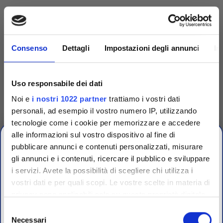
Consenso
Dettagli
Impostazioni degli annunci
In
Uso responsabile dei dati
Noi e
i nostri 1022 partner
trattiamo i vostri dati
personali, ad esempio il vostro numero IP, utilizzando
tecnologie come i cookie per memorizzare e accedere
alle informazioni sul vostro dispositivo al fine di
Competenza
pubblicare annunci e contenuti personalizzati, misurare
gli annunci e i contenuti, ricercare il pubblico e sviluppare
Fornitori specializzati per laboratori conto terzi e
i servizi. Avete la possibilità di scegliere chi utilizza i
OFFERTE PROMO
controllo qualità industriale
vostri dati e per quali scopi. Le vostre scelte in materia di
fino al 31 Luglio 2026
privacy sono applicabili solo su questa proprietà digitale
in cui avete effettuato le vostre scelte. È possibile
Selezione
modificare o revocare il proprio consenso in qualsiasi
Necessari
del