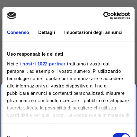
Consenso
Dettagli
Impostazioni degli annunci
In
Uso responsabile dei dati
Noi e
i nostri 1022 partner
trattiamo i vostri dati
personali, ad esempio il vostro numero IP, utilizzando
tecnologie come i cookie per memorizzare e accedere
alle informazioni sul vostro dispositivo al fine di
Competenza
pubblicare annunci e contenuti personalizzati, misurare
gli annunci e i contenuti, ricercare il pubblico e sviluppare
Fornitori specializzati per laboratori conto terzi e
i servizi. Avete la possibilità di scegliere chi utilizza i
controllo qualità industriale
vostri dati e per quali scopi. Le vostre scelte in materia di
CHIUSURA
privacy sono applicabili solo su questa proprietà digitale
ESTIVA
in cui avete effettuato le vostre scelte. È possibile
Selezione