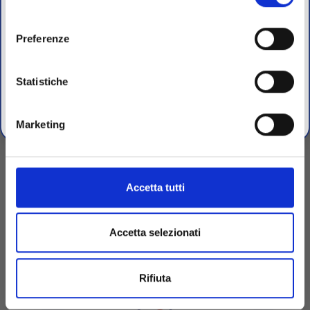
dal 10 al 23 Agosto 2026
momento dalla Dichiarazione sui cookie o facendo clic
consenso
sull'icona di attivazione della privacy.
Preferenze
I nostri uffici e il magazzino riapriranno il 24 Agosto.
Con il tuo consenso, vorremmo anche:
raccogliere informazioni sulla tua posizione
Statistiche
Per maggiori informazioni sui nostri prodotti
geografica, con un'approssimazione di qualche
registrati
sul sito.
metro,
Servizio
Marketing
Identificare il tuo dispositivo, scansionandolo
attivamente alla ricerca di caratteristiche specifiche
Organizzazione snella e flessibile, vicina e attenta
(impronte digitali).
alle esigenze delle vostre realtà
Approfondisci come vengono elaborati i tuoi dati personali
Accetta tutti
e imposta le tue preferenze nella
sezione dettagli
. Puoi
modificare o ritirare il tuo consenso in qualsiasi momento
dalla Dichiarazione sui cookie.
Accetta selezionati
Utilizziamo i cookie per personalizzare contenuti ed
Rifiuta
annunci, per fornire funzionalità dei social media e per
analizzare il nostro traffico. Condividiamo inoltre