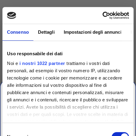
Consenso
Dettagli
Impostazioni degli annunci
In
Uso responsabile dei dati
Noi e
i nostri 1022 partner
trattiamo i vostri dati
personali, ad esempio il vostro numero IP, utilizzando
tecnologie come i cookie per memorizzare e accedere
alle informazioni sul vostro dispositivo al fine di
Competenza
pubblicare annunci e contenuti personalizzati, misurare
gli annunci e i contenuti, ricercare il pubblico e sviluppare
Fornitori specializzati per laboratori conto terzi e
i servizi. Avete la possibilità di scegliere chi utilizza i
controllo qualità industriale
vostri dati e per quali scopi. Le vostre scelte in materia di
CHIUSURA
privacy sono applicabili solo su questa proprietà digitale
ESTIVA
in cui avete effettuato le vostre scelte. È possibile
Selezione