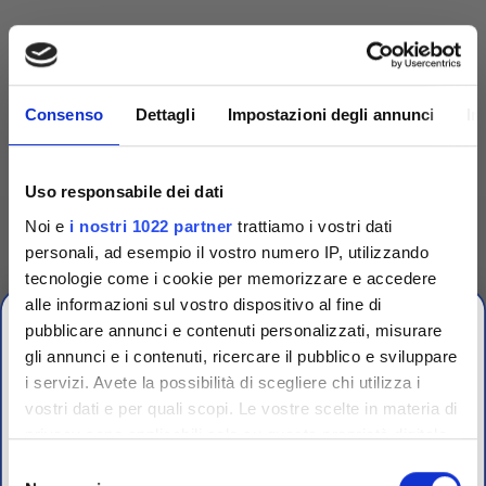
Consenso
Dettagli
Impostazioni degli annunci
In
Uso responsabile dei dati
Noi e
i nostri 1022 partner
trattiamo i vostri dati
personali, ad esempio il vostro numero IP, utilizzando
tecnologie come i cookie per memorizzare e accedere
alle informazioni sul vostro dispositivo al fine di
Competenza
pubblicare annunci e contenuti personalizzati, misurare
gli annunci e i contenuti, ricercare il pubblico e sviluppare
Fornitori specializzati per laboratori conto terzi e
i servizi. Avete la possibilità di scegliere chi utilizza i
controllo qualità industriale
vostri dati e per quali scopi. Le vostre scelte in materia di
CHIUSURA
privacy sono applicabili solo su questa proprietà digitale
ESTIVA
in cui avete effettuato le vostre scelte. È possibile
Selezione