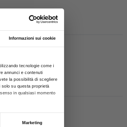
Informazioni sui cookie
utilizzando tecnologie come i
re annunci e contenuti
sori:
vete la possibilità di scegliere
li solo su questa proprietà
consenso in qualsiasi momento
he metro,
Marketing