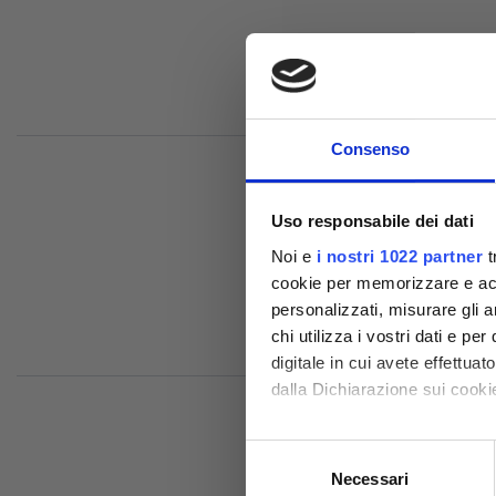
Consenso
Uso responsabile dei dati
Noi e
i nostri 1022 partner
t
cookie per memorizzare e acce
Comp
personalizzati, misurare gli an
chi utilizza i vostri dati e pe
digitale in cui avete effettua
dalla Dichiarazione sui cookie
Con il tuo consenso, vorrem
Selezione
raccogliere informazioni
Necessari
del