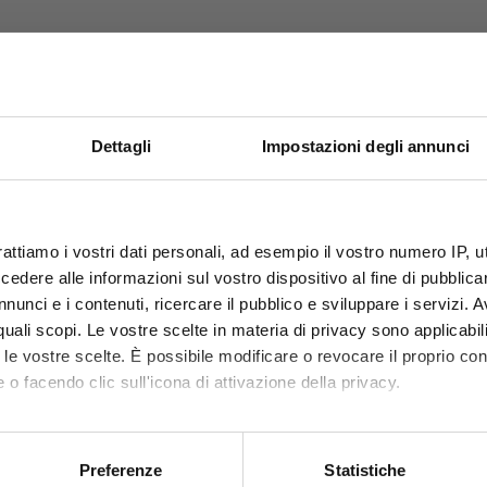
Dettagli
Impostazioni degli annunci
OFFERTE PROMO
PRODOTTI CORRELATI
rattiamo i vostri dati personali, ad esempio il vostro numero IP, 
fino al 31 Luglio 2026
dere alle informazioni sul vostro dispositivo al fine di pubblica
leta il tuo acquisto con questi articoli compatibili o acces
nunci e i contenuti, ricercare il pubblico e sviluppare i servizi. A
r quali scopi. Le vostre scelte in materia di privacy sono applicabi
Scopri le migliori offerte del momento su molti dei
to le vostre scelte. È possibile modificare o revocare il proprio 
prodotti del nostro catalogo, approfittane e risparmia
 o facendo clic sull'icona di attivazione della privacy.
sul budget.
mo anche:
Per maggiori informazioni sui nostri prodotti
 sulla tua posizione geografica, con un'approssimazione di qualc
registrati
sul sito.
Preferenze
Statistiche