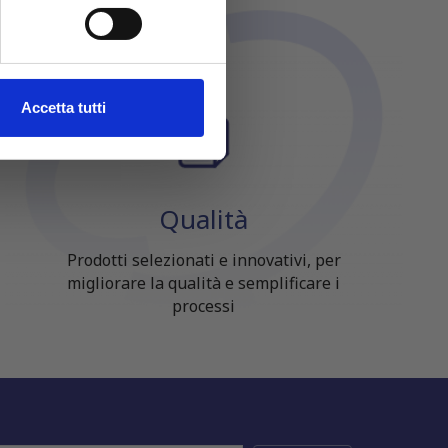
cifiche (impronte digitali).
ezione dettagli
. Puoi
l media e per analizzare il
Accetta tutti
ostri partner che si occupano
azioni che hai fornito loro o
Qualità
Prodotti selezionati e innovativi, per
migliorare la qualità e semplificare i
processi