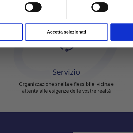
itivo, scansionandolo attivamente alla ricerca di caratteristiche spe
aborati i tuoi dati personali e imposta le tue preferenze nella
s
→ SCOPRI LE OFFERTE
consenso in qualsiasi momento dalla Dichiarazione sui cookie.
nalizzare contenuti ed annunci, per fornire funzionalità dei socia
Accetta selezionati
inoltre informazioni sul modo in cui utilizzi il nostro sito con i n
icità e social media, i quali potrebbero combinarle con altre inform
lizzo dei loro servizi.
Servizio
Organizzazione snella e flessibile, vicina e
attenta alle esigenze delle vostre realtà