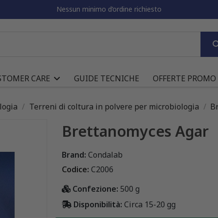
Nessun minimo d’ordine richiesto
STOMER CARE
GUIDE TECNICHE
OFFERTE PROMO
logia
Terreni di coltura in polvere per microbiologia
B
Brettanomyces Agar
Brand:
Condalab
Codice:
C2006
Confezione:
500 g
Disponibilità:
Circa 15-20 gg