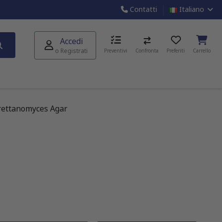
Contatti
Italiano
Accedi
o Registrati
Preventivi
Confronta
Preferiti
Carrello
rettanomyces Agar