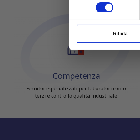
Identificare il tuo dispos
consenso
Approfondisci come vengono el
modificare o ritirare il tuo 
Utilizziamo i cookie per perso
Rifiuta
nostro traffico. Condividiamo 
di analisi dei dati web, pubbl
che hanno raccolto dal tuo uti
Competenza
Fornitori specializzati per laboratori conto
terzi e controllo qualità industriale